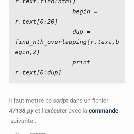
r.text.find(html)
                begin = 
r.text[0:20]
                dup = 
find_nth_overlapping(r.text,b
egin,2)
                print 
r.text[0:dup]
Il faut mettre ce
script
dans un fichier
4
7138.py
et l’
exécuter
avec la
commande
suivante :