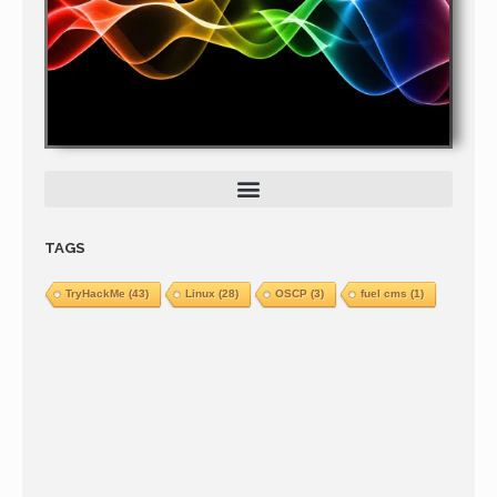
TAGS
TryHackMe
(43)
Linux
(28)
OSCP
(3)
fuel cms
(1)