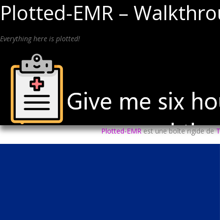
Plotted-EMR – Walkthro
Everything here is plotted!
Plotted-EMR
est une boîte rigide de