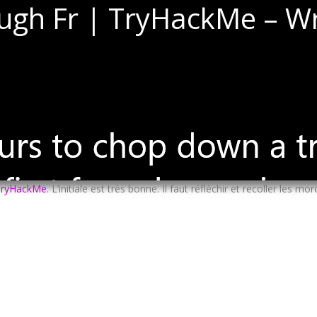
ugh Fr | TryHackMe – Wr
TryHackMe
. L’initiale est très bonne. Il faut réfléchir et recoller les mo