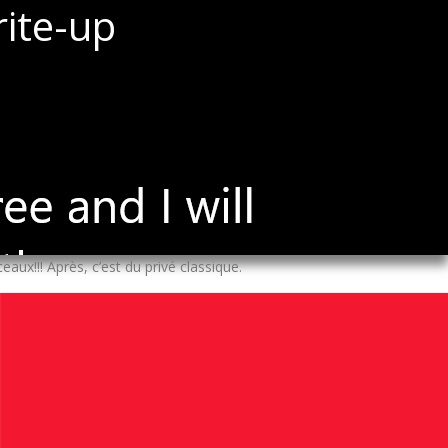
ite-up
rceaux!!! Après, c’est du privé classique.