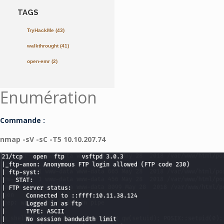
TAGS
TryHackMe
(43)
walkthrought
(41)
open-emr
(2)
Enumération
Commande :
nmap -sV -sC -T5 10.10.207.74