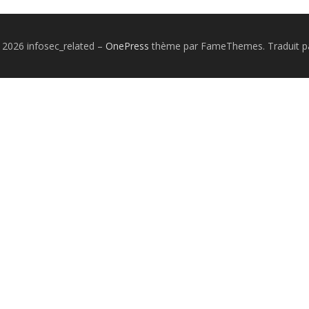
 2026 infosec_related
–
OnePress
thème par FameThemes. Traduit pa