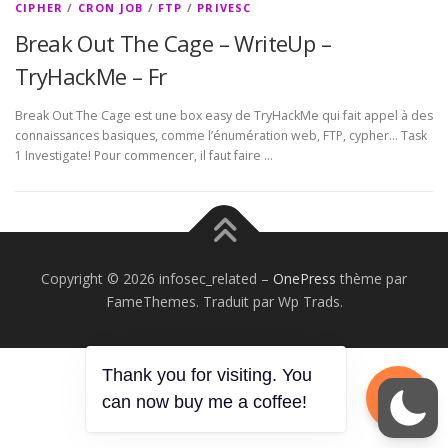
CIPHER
/
CRON JOB
/
FTP
/
PRIVESC
Break Out The Cage – WriteUp –
TryHackMe – Fr
Break Out The Cage est une box easy de TryHackMe qui fait appel à des
connaissances basiques, comme l’énumération web, FTP, cypher… Task
1 Investigate! Pour commencer, il faut faire …
Copyright © 2026 infosec_related
–
OnePress
thème par
FameThemes. Traduit par Wp Trads.
Thank you for visiting. You
can now buy me a coffee!