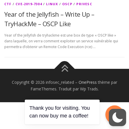
CTF
/
CVE-2019-7304
/
LINUX
/
OSCP
/
PRIVESC
Year of the Jellyfish – Write Up –
TryHackMe – OSCP Like
Year of the Jellyfish de tryhackme est une box de type « OSCP like »
dans laquelle, on verra comment exploiter un service vulnérable qui
permettra d’obtenir un Remote Code Execution (rce) …
Copyright © 2026 infosec_related
–
OnePress
thème par
FameThemes. Traduit par Wp Trads.
Thank you for visiting. You
can now buy me a coffee!