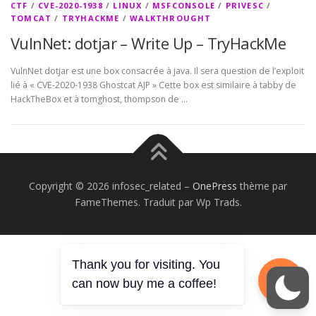
CTF
/
CVE-2020-1938
/
LINUX
/
MSFCONSOLE
/
PRIVESC
/
TOMCAT
/
TRYHACKME
/
WALKTHROUGHT
VulnNet: dotjar – Write Up – TryHackMe
VulnNet dotjar est une box consacrée à java. Il sera question de l’exploit
lié à « CVE-2020-1938 Ghostcat AJP » Cette box est similaire à tabby de
HackTheBox et à tomghost, thompson de …
Copyright © 2026 infosec_related
–
OnePress
thème par
FameThemes. Traduit par Wp Trads.
Thank you for visiting. You
can now buy me a coffee!