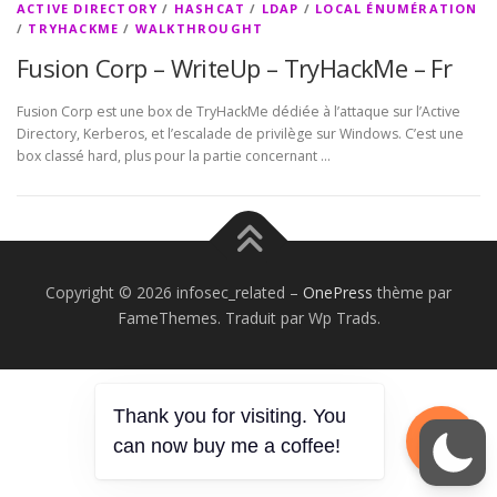
ACTIVE DIRECTORY
/
HASHCAT
/
LDAP
/
LOCAL ÉNUMÉRATION
/
TRYHACKME
/
WALKTHROUGHT
Fusion Corp – WriteUp – TryHackMe – Fr
Fusion Corp est une box de TryHackMe dédiée à l’attaque sur l’Active
Directory, Kerberos, et l’escalade de privilège sur Windows. C’est une
box classé hard, plus pour la partie concernant …
Copyright © 2026 infosec_related
–
OnePress
thème par
FameThemes. Traduit par Wp Trads.
Thank you for visiting. You
can now buy me a coffee!