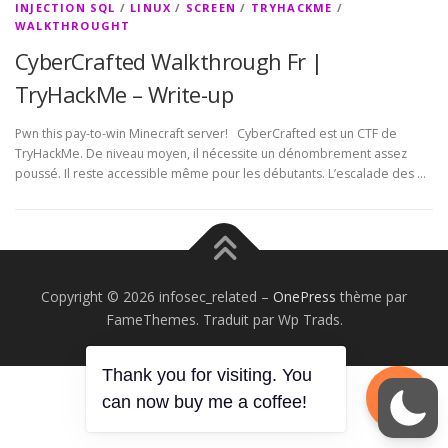
INJECTION SQL
/
LINUX
/
SCREEN
/
TRYHACKME
/
WALKTHROUGHT
CyberCrafted Walkthrough Fr |
TryHackMe – Write-up
Pwn this pay-to-win Minecraft server! CyberCrafted est un CTF de
TryHackMe. De niveau moyen, il nécessite un dénombrement assez
poussé. Il reste accessible même pour les débutants. L’escalade des …
Copyright © 2026 infosec_related
–
OnePress
thème par
FameThemes. Traduit par Wp Trads.
Thank you for visiting. You
can now buy me a coffee!