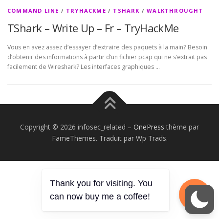
COMMAND LINE
/
TRYHACKME
/
TSHARK
/
WALKTHROUGHT
TShark – Write Up – Fr – TryHackMe
Vous en avez assez d’essayer d’extraire des paquets à la main? Besoin
d’obtenir des informations à partir d’un fichier pcap qui ne s’extrait pas
facilement de Wireshark? Les interfaces graphiques …
Copyright © 2026 infosec_related
–
OnePress
thème par
FameThemes. Traduit par Wp Trads.
Thank you for visiting. You
can now buy me a coffee!