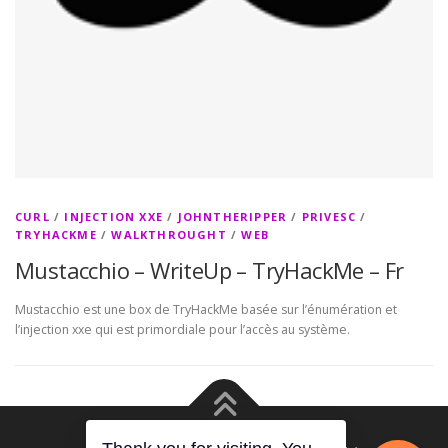
CURL
/
INJECTION XXE
/
JOHNTHERIPPER
/
PRIVESC
/
TRYHACKME
/
WALKTHROUGHT
/
WEB
Mustacchio – WriteUp – TryHackMe – Fr
Mustacchio est une box de TryHackMe basée sur l’énumération et
l’injection xxe qui est primordiale pour l’accès au système.