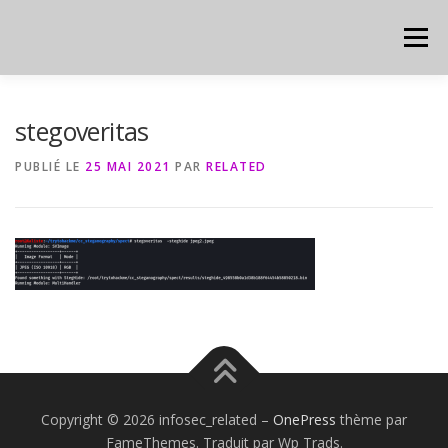
Aller
au
Menu
contenu
HOME
CYBER
CHEAT SHEET
stegoveritas
PUBLIÉ LE
25 MAI 2021
PAR
RELATED
Copyright © 2026 infosec_related
–
OnePress
thème par
FameThemes. Traduit par Wp Trads.