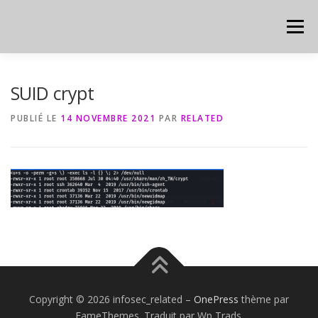
Aller
au
Menu
contenu
HOME
CYBER
CHEAT SHEET
SUID crypt
PUBLIÉ LE
14 NOVEMBRE 2021
PAR
RELATED
Copyright © 2026 infosec_related
–
OnePress
thème par
FameThemes. Traduit par Wp Trads.