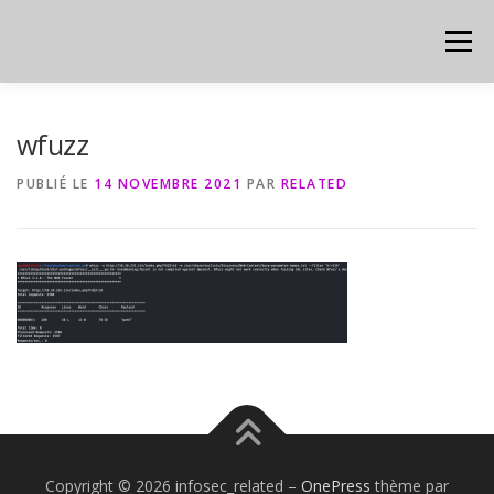
Aller
au
Menu
contenu
HOME
CYBER
CHEAT SHEET
wfuzz
PUBLIÉ LE
14 NOVEMBRE 2021
PAR
RELATED
Copyright © 2026 infosec_related
–
OnePress
thème par