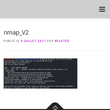
Aller
au
Menu
contenu
HOME
CYBER
CHEAT SHEET
nmap_V2
PUBLIÉ LE
9 JUILLET 2021
PAR
RELATED