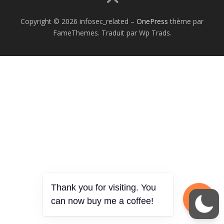
Copyright © 2026 infosec_related
–
OnePress
thème par
FameThemes. Traduit par Wp Trads.
Thank you for visiting. You
can now buy me a coffee!