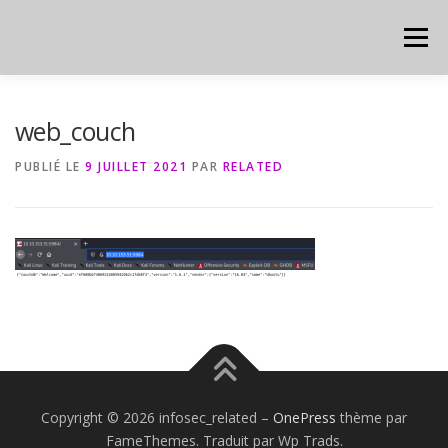
Aller
au
Menu
contenu
HOME
CYBER
CHEAT SHEET
web_couch
PUBLIÉ LE
9 JUILLET 2021
PAR
RELATED
Copyright © 2026 infosec_related
–
OnePress
thème par
FameThemes. Traduit par Wp Trads.