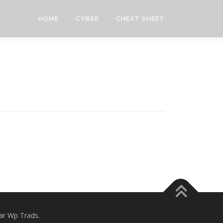
HOME
CYBER
CHEAT SHEET
r Wp Trads.