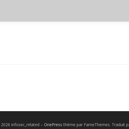
 2026 infosec_related
–
OnePress
thème par FameThemes. Traduit pa