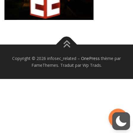
Copyright © 2026 infosec_related
–
OnePress
thème par
FameThemes. Traduit par Wp Trads.