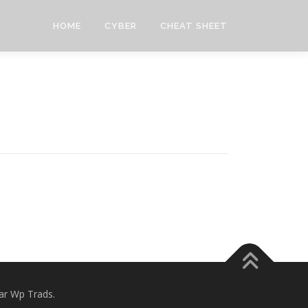
HOME
CYBER
CHEAT SHEET
r Wp Trads.