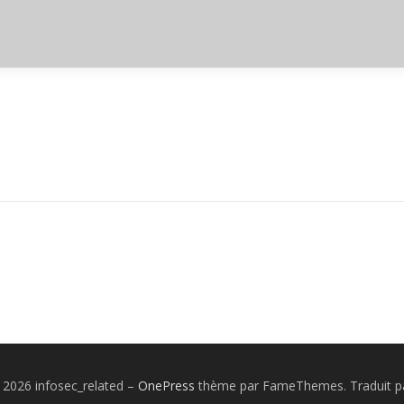
 2026 infosec_related
–
OnePress
thème par FameThemes. Traduit pa