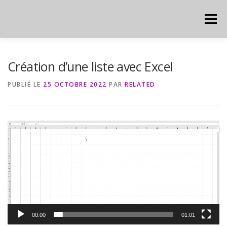
Aller
au
Menu
contenu
HOME
CYBER
CHEAT SHEET
Création d’une liste avec Excel
PUBLIÉ LE
25 OCTOBRE 2022
PAR
RELATED
Lecteur
vidéo
00:00
01:01