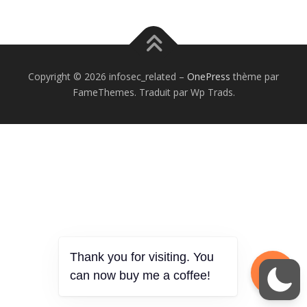
Copyright © 2026 infosec_related
–
OnePress
thème par
FameThemes. Traduit par Wp Trads.
Thank you for visiting. You
can now buy me a coffee!