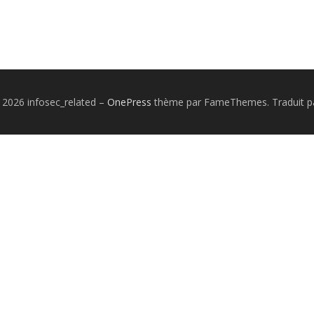
 2026 infosec_related
–
OnePress
thème par FameThemes. Traduit pa