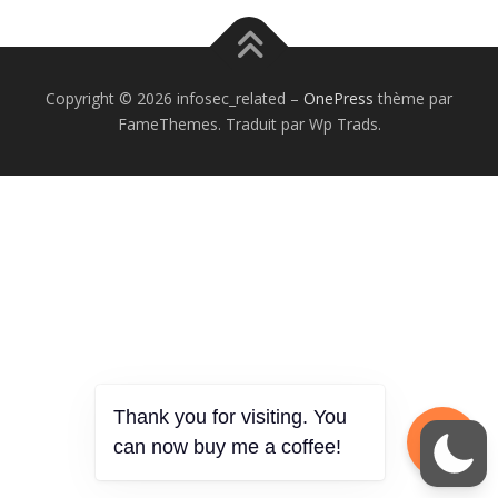
Copyright © 2026 infosec_related
–
OnePress
thème par
FameThemes. Traduit par Wp Trads.
Thank you for visiting. You
can now buy me a coffee!