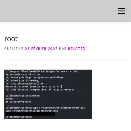
Aller
au
Menu
contenu
HOME
CYBER
CHEAT SHEET
root
PUBLIÉ LE
25 FÉVRIER 2022
PAR
RELATED