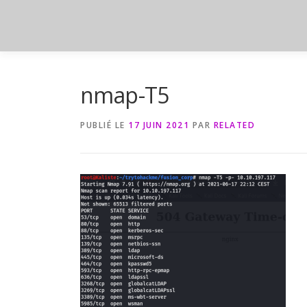
Aller
au
contenu
nmap-T5
PUBLIÉ LE
17 JUIN 2021
PAR
RELATED