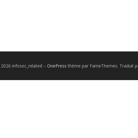
 2026 infosec_related
–
OnePress
thème par FameThemes. Traduit pa