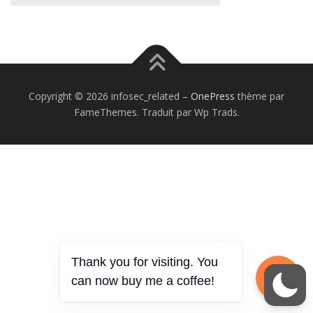
Copyright © 2026 infosec_related
–
OnePress
thème par
FameThemes. Traduit par Wp Trads.
Thank you for visiting. You
can now buy me a coffee!