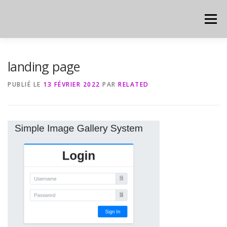
Aller
au
Menu
contenu
HOME
CYBER
CHEAT SHEET
landing page
PUBLIÉ LE
13 FÉVRIER 2022
PAR
RELATED