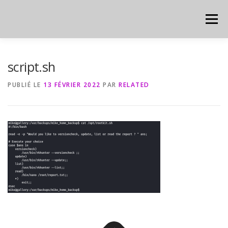
Aller
au
Menu
contenu
HOME
CYBER
CHEAT SHEET
script.sh
PUBLIÉ LE
13 FÉVRIER 2022
PAR
RELATED