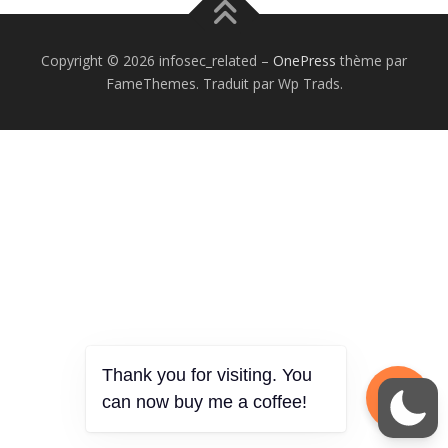
Copyright © 2026 infosec_related
–
OnePress
thème par
FameThemes. Traduit par Wp Trads.
Thank you for visiting. You
can now buy me a coffee!