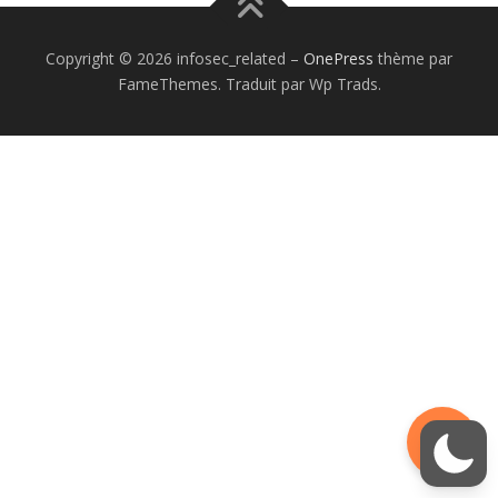
Copyright © 2026 infosec_related
–
OnePress
thème par
FameThemes. Traduit par Wp Trads.