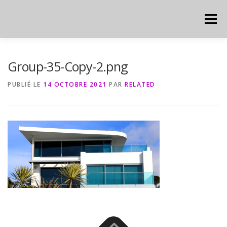
Aller
au
Menu
contenu
HOME
CYBER
CHEAT SHEET
Group-35-Copy-2.png
PUBLIÉ LE
14 OCTOBRE 2021
PAR
RELATED