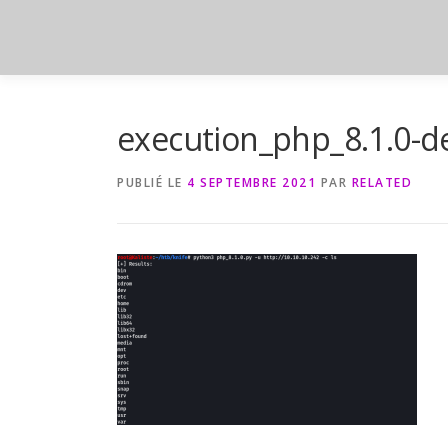
Aller
au
contenu
execution_php_8.1.0-d
PUBLIÉ LE
4 SEPTEMBRE 2021
PAR
RELATED