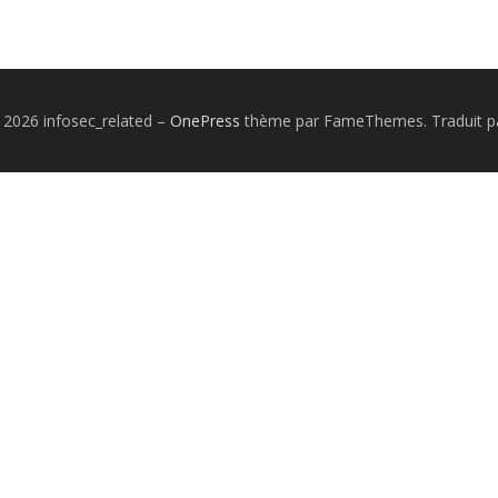
 2026 infosec_related
–
OnePress
thème par FameThemes. Traduit pa