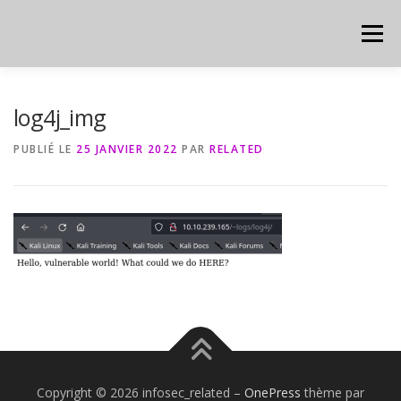
Aller
au
Menu
contenu
HOME
CYBER
CHEAT SHEET
log4j_img
PUBLIÉ LE
25 JANVIER 2022
PAR
RELATED
Copyright © 2026 infosec_related
–
OnePress
thème par