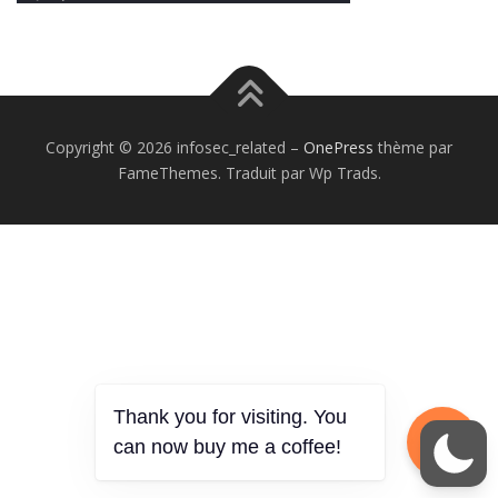
Copyright © 2026 infosec_related
–
OnePress
thème par
FameThemes. Traduit par Wp Trads.
Thank you for visiting. You
can now buy me a coffee!