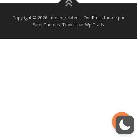
Copyright © 2026 infosec_related
–
OnePress
thème par
FameThemes. Traduit par Wp Trads.