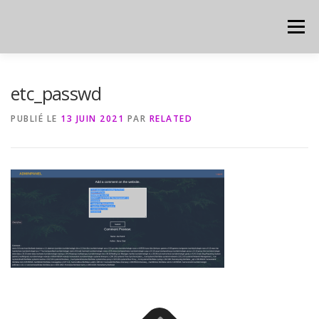
Aller
au
Menu
contenu
HOME
CYBER
CHEAT SHEET
etc_passwd
PUBLIÉ LE
13 JUIN 2021
PAR
RELATED