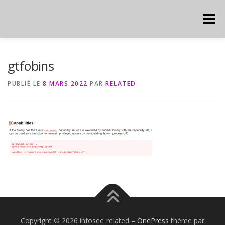
Aller
au
Menu
contenu
HOME
CYBER
CHEAT SHEET
gtfobins
PUBLIÉ LE
8 MARS 2022
PAR
RELATED
Copyright © 2026 infosec_related
–
OnePress
thème par