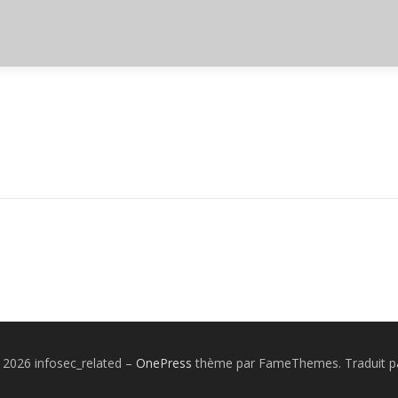
 2026 infosec_related
–
OnePress
thème par FameThemes. Traduit pa