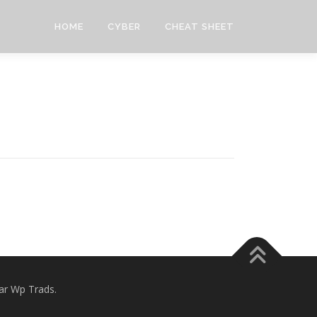
HOME
CYBER
CHEAT SHEET
r Wp Trads.