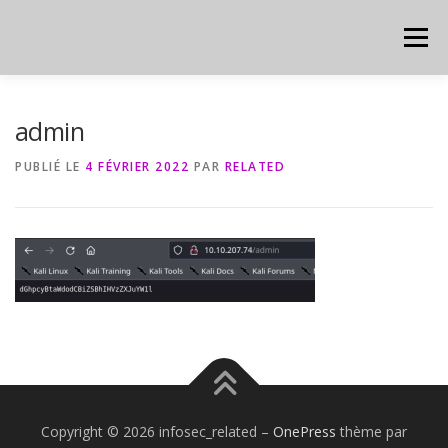
Aller
au
Menu
contenu
HOME
CYBER
CHEAT SHEET
admin
PUBLIÉ LE
4 FÉVRIER 2022
PAR
RELATED
Copyright © 2026 infosec_related
–
OnePress
thème par