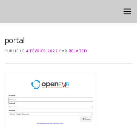
Aller
au
Menu
contenu
HOME
CYBER
CHEAT SHEET
portal
PUBLIÉ LE
4 FÉVRIER 2022
PAR
RELATED