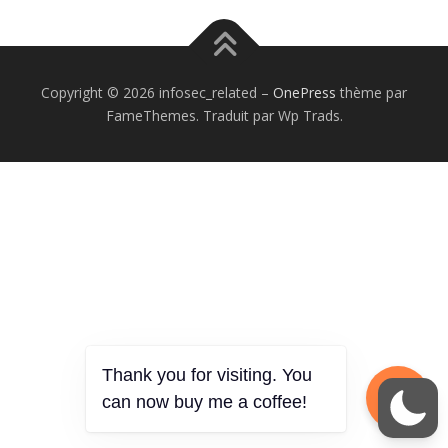
Copyright © 2026 infosec_related
–
OnePress
thème par
FameThemes. Traduit par Wp Trads.
Thank you for visiting. You
can now buy me a coffee!