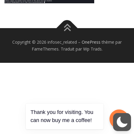
Copyright © 2026 infosec_related
–
OnePress
thème par
FameThemes. Traduit par Wp Trads.
Thank you for visiting. You
can now buy me a coffee!