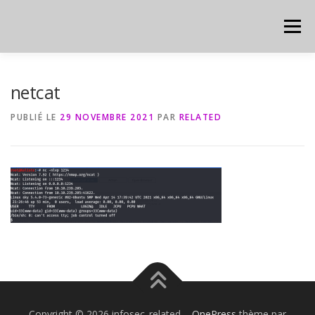
Aller
au
Menu
contenu
HOME
CYBER
CHEAT SHEET
netcat
PUBLIÉ LE
29 NOVEMBRE 2021
PAR
RELATED
Copyright © 2026 infosec_related
–
OnePress
thème par