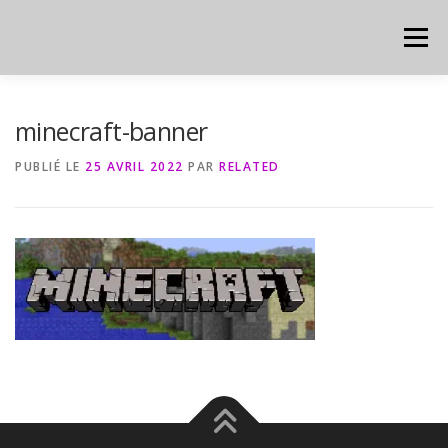
Aller
au
Menu
contenu
HOME
CYBER
CHEAT SHEET
minecraft-banner
PUBLIÉ LE
25 AVRIL 2022
PAR
RELATED