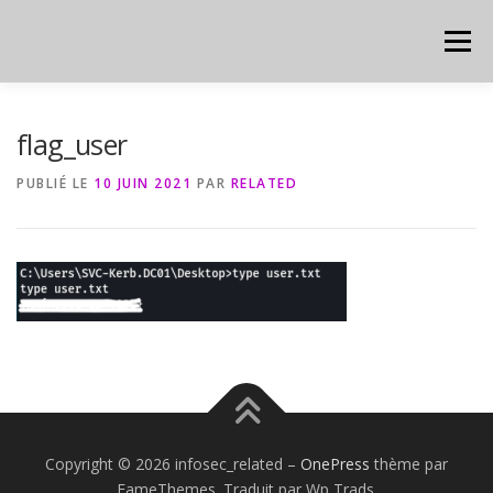
Aller
au
Menu
contenu
HOME
CYBER
CHEAT SHEET
flag_user
PUBLIÉ LE
10 JUIN 2021
PAR
RELATED
Copyright © 2026 infosec_related
–
OnePress
thème par
FameThemes. Traduit par Wp Trads.