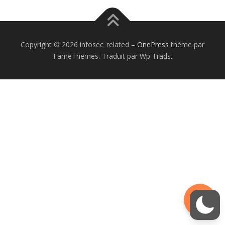
Copyright © 2026 infosec_related
–
OnePress
thème par
FameThemes. Traduit par Wp Trads.