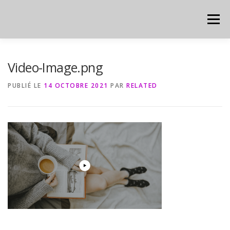
Aller
au
Menu
contenu
HOME
CYBER
CHEAT SHEET
Video-Image.png
PUBLIÉ LE
14 OCTOBRE 2021
PAR
RELATED