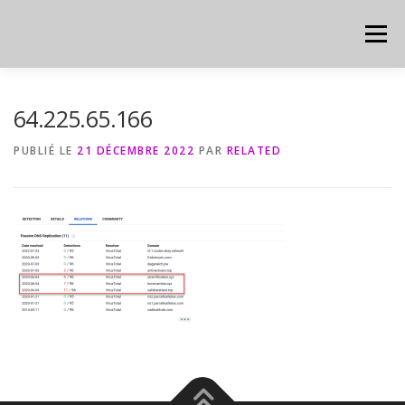
Aller
au
Menu
contenu
HOME
CYBER
CHEAT SHEET
64.225.65.166
PUBLIÉ LE
21 DÉCEMBRE 2022
PAR
RELATED