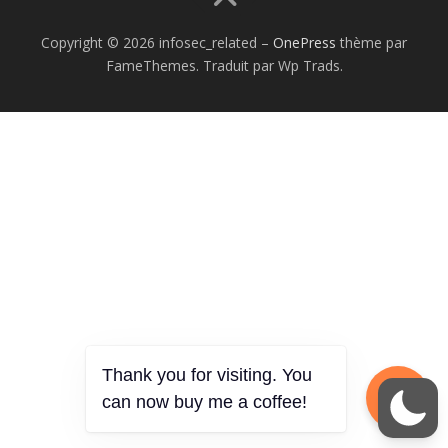
Copyright © 2026 infosec_related
–
OnePress
thème par
FameThemes. Traduit par Wp Trads.
Thank you for visiting. You
can now buy me a coffee!