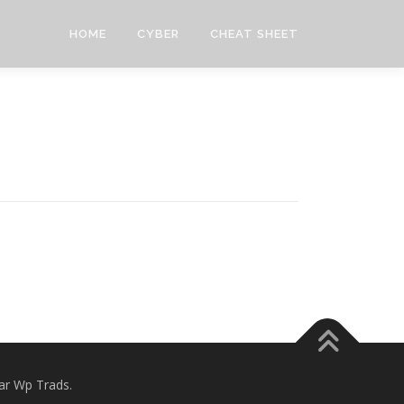
HOME
CYBER
CHEAT SHEET
r Wp Trads.