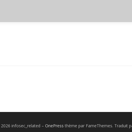
 2026 infosec_related
–
OnePress
thème par FameThemes. Traduit pa