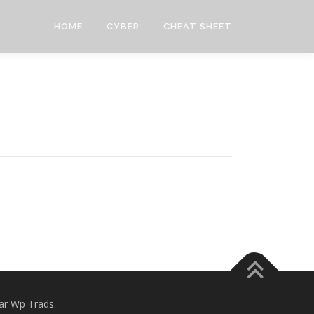
HOME
CYBER
CHEAT SHEET
r Wp Trads.