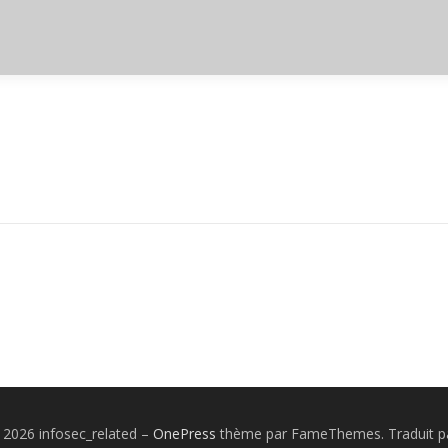
 2026 infosec_related
–
OnePress
thème par FameThemes. Traduit pa