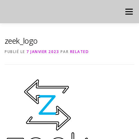
Aller
au
Menu
contenu
HOME
CYBER
CHEAT SHEET
zeek_logo
PUBLIÉ LE
7 JANVIER 2023
PAR
RELATED