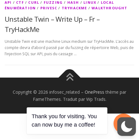
API
/
CTF
/
CURL
/
FUZZING
/
HASH
/
LINUX
/
LOCAL
ÉNUMÉRATION
/
PRIVESC
/
TRYHACKME
/
WALKTHROUGHT
Unstable Twin – Write Up – Fr –
TryHackMe
Unstable Twin est une machine Linux medium sur TryHackMe. L’accès au
compte devra d’abord passé par du fuzzing de répertoire Web, puis de
l’injection SQL sur API, puis du cassage …
Copyright © 2026 infosec_related
–
OnePress
thème par
FameThemes. Traduit par Wp Trads.
Thank you for visiting. You
can now buy me a coffee!