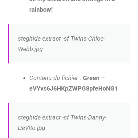
rainbow!
steghide extract -sf Twins-Chloe-
Webb.jpg
Contenu du fichier :
Green –
eVYvs6J6HKpZWPG8pfeHoNG1
steghide extract -sf Twins-Danny-
DeVito.jpg