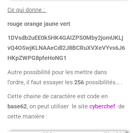
Ce qui donne :
rouge orange jaune vert
1DVsdb2uEE0k5HK4GAIZPS0Mby2jomUKLj
vQ4OSwjKLNAAeCdl2J8BCRuXVXeVYvs6J6
HKpZWPG8pfeHoNG1
Autre possibilité pour les mettre dans
l’ordre, il faut essayer les
256
possibilités… .
Cette chaine de caractère est code en
base62
, on peut utiliser le site
cyberchef
de
cette manière :