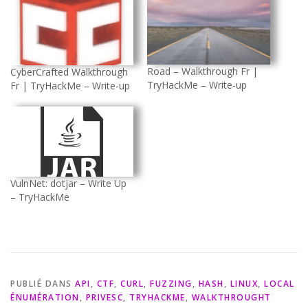
Road – Walkthrough Fr |
CyberCrafted Walkthrough
TryHackMe – Write-up
Fr | TryHackMe – Write-up
VulnNet: dotjar – Write Up
– TryHackMe
PUBLIÉ DANS
API
,
CTF
,
CURL
,
FUZZING
,
HASH
,
LINUX
,
LOCAL
ÉNUMÉRATION
,
PRIVESC
,
TRYHACKME
,
WALKTHROUGHT