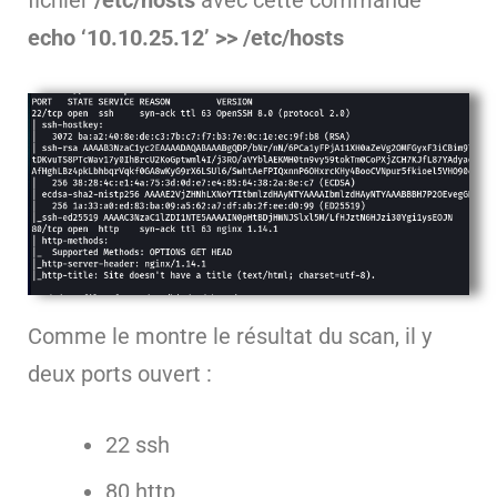
fichier
/etc/hosts
avec cette commande
echo ‘10.10.25.12’ >> /etc/hosts
Comme le montre le résultat du scan, il y
deux ports ouvert :
22 ssh
80 http