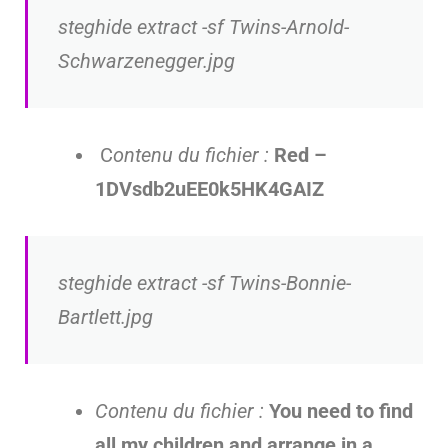
steghide extract -sf Twins-Arnold-
Schwarzenegger.jpg
C
ontenu du fichier :
Red –
1DVsdb2uEE0k5HK4GAIZ
steghide extract -sf Twins-Bonnie-
Bartlett.jpg
Contenu du fichier :
You need to find
all my children and arrange in a