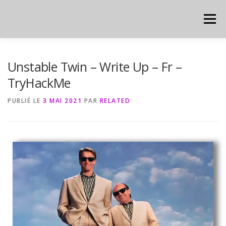
Men
HOME
CYBER
CHEAT SHEET
Unstable Twin – Write Up – Fr –
TryHackMe
PUBLIÉ LE
3 MAI 2021
PAR
RELATED