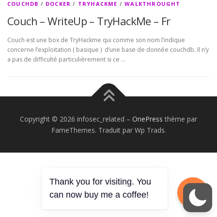
COUCHDB
/
DOCKER
/
TRYHACKME
/
WALKTHROUGHT
Couch – WriteUp – TryHackMe – Fr
Couch est une box de TryHackme qui comme son nom l’indique
concerne l’exploitation ( basique ) d’une base de donnée couchdb. Il n’y
a pas de difficulté particulièrement si ce …
Copyright © 2026 infosec_related
–
OnePress
thème par
FameThemes. Traduit par Wp Trads.
Thank you for visiting. You
can now buy me a coffee!