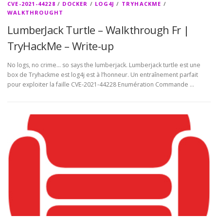
CVE-2021-44228
/
DOCKER
/
LOG4J
/
TRYHACKME
/
WALKTHROUGHT
LumberJack Turtle – Walkthrough Fr |
TryHackMe – Write-up
No logs, no crime… so says the lumberjack. Lumberjack turtle est une
box de Tryhackme est log4j est à l’honneur. Un entraînement parfait
pour exploiter la faille CVE-2021-44228 Enumération Commande …