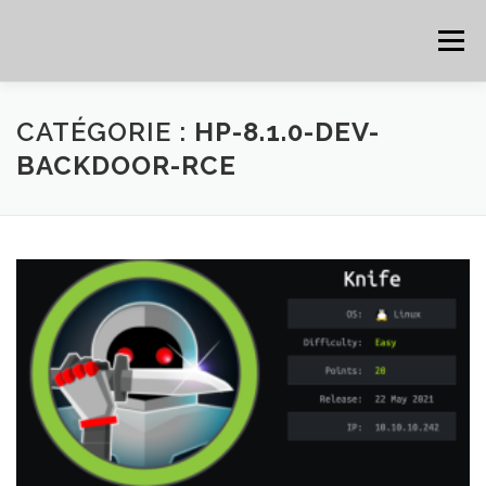
Aller au contenu
Menu
HOME
CYBER
CHEAT SHEET
CATÉGORIE :
HP-8.1.0-DEV-
BACKDOOR-RCE