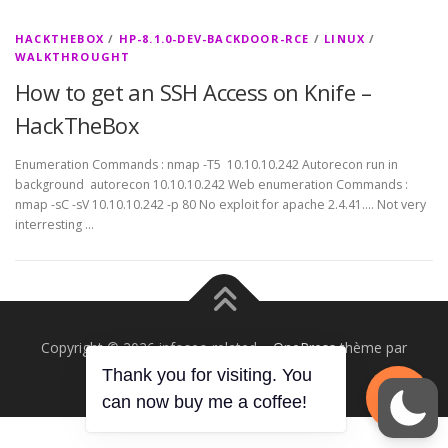
HACKTHEBOX
/
HP-8.1.0-DEV-BACKDOOR-RCE
/
LINUX
/
WALKTHROUGHT
How to get an SSH Access on Knife –
HackTheBox
Enumeration Commands : nmap -T5 10.10.10.242 Autorecon run in
background autorecon 10.10.10.242 Web enumeration Commands :
nmap -sC -sV 10.10.10.242 -p 80 No exploit for apache 2.4.41…. Not very
interresting …
Copyright © 2026 infosec_related
–
OnePress
thème par
FameThemes. Traduit par Wp Trads.
Thank you for visiting. You
can now buy me a coffee!