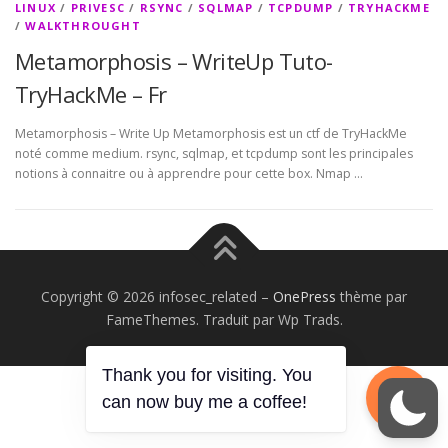
LINUX
/
PRIVESC
/
RSYNC
/
SQLMAP
/
TCPDUMP
/
TRYHACKME
/
WALKTHROUGHT
Metamorphosis – WriteUp Tuto-
TryHackMe – Fr
Metamorphosis – Write Up Metamorphosis est un ctf de TryHackMe
noté comme medium. rsync, sqlmap, et tcpdump sont les principales
notions à connaitre ou à apprendre pour cette box. Nmap …
Copyright © 2026 infosec_related
–
OnePress
thème par
FameThemes. Traduit par Wp Trads.
Thank you for visiting. You
can now buy me a coffee!