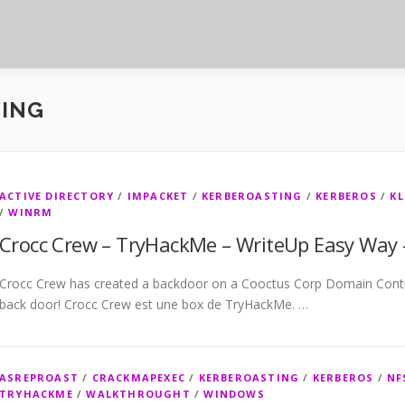
ING
ACTIVE DIRECTORY
/
IMPACKET
/
KERBEROASTING
/
KERBEROS
/
KL
/
WINRM
Crocc Crew – TryHackMe – WriteUp Easy Way 
Crocc Crew has created a backdoor on a Cooctus Corp Domain Controlle
back door! Crocc Crew est une box de TryHackMe. …
ASREPROAST
/
CRACKMAPEXEC
/
KERBEROASTING
/
KERBEROS
/
NF
TRYHACKME
/
WALKTHROUGHT
/
WINDOWS