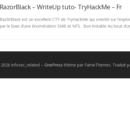
RazorBlack – WriteUp tuto- TryHackMe – Fr
Raz0rBlack est un excellent CTF de TryHackMe qui orienté sur l’explo
par le biais d’une énumération SMB et NFS. Box instable Au bout d’
 2026 infosec_related
–
OnePress
thème par FameThemes. Traduit pa