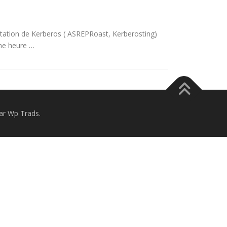
itation de Kerberos ( ASREPRoast, Kerberosting)
une heure …
r Wp Trads.