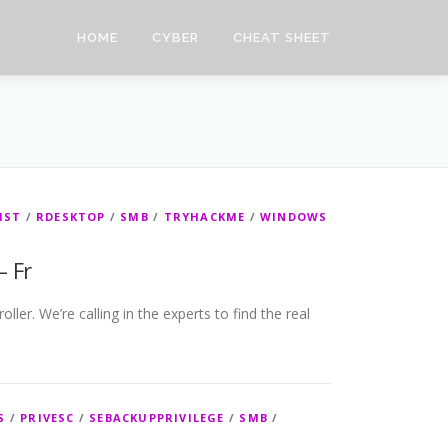
HOME
CYBER
CHEAT SHEET
IST
/
RDESKTOP
/
SMB
/
TRYHACKME
/
WINDOWS
– Fr
r. We’re calling in the experts to find the real
S
/
PRIVESC
/
SEBACKUPPRIVILEGE
/
SMB
/