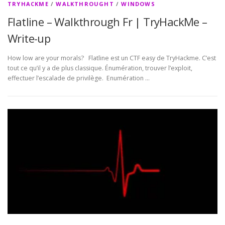
TRYHACKME
/
WALKTHROUGHT
/
WINDOWS
Flatline – Walkthrough Fr | TryHackMe –
Write-up
How low are your morals? Flatline est un CTF easy de TryHackme. C’est
tout ce qu’il y a de plus classique. Énumération, trouver l’exploit,
effectuer l’escalade de privilège. Enumération …