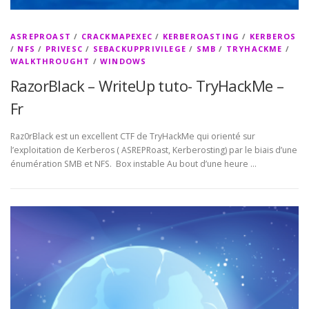
ASREPROAST
/
CRACKMAPEXEC
/
KERBEROASTING
/
KERBEROS
/
NFS
/
PRIVESC
/
SEBACKUPPRIVILEGE
/
SMB
/
TRYHACKME
/
WALKTHROUGHT
/
WINDOWS
RazorBlack – WriteUp tuto- TryHackMe –
Fr
Raz0rBlack est un excellent CTF de TryHackMe qui orienté sur
l’exploitation de Kerberos ( ASREPRoast, Kerberosting) par le biais d’une
énumération SMB et NFS. Box instable Au bout d’une heure …