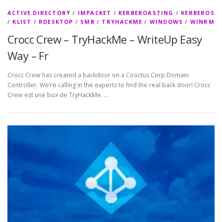
ACTIVE DIRECTORY
/
IMPACKET
/
KERBEROASTING
/
KERBEROS
/
KLIST
/
RDESKTOP
/
SMB
/
TRYHACKME
/
WINDOWS
/
WINRM
Crocc Crew – TryHackMe – WriteUp Easy
Way – Fr
Crocc Crew has created a backdoor on a Cooctus Corp Domain
Controller. We’re calling in the experts to find the real back door! Crocc
Crew est une box de TryHackMe. …