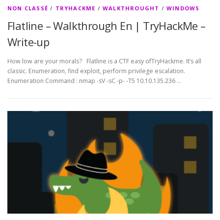
NON CLASSÉ
/
TRYHACKME
/
WALKTHROUGHT
/
WINDOWS
Flatline – Walkthrough En | TryHackMe –
Write-up
How low are your morals? Flatline is a CTF easy ofTryHackme. It’s all
classic. Enumeration, find exploit, perform privilege escalation.
Enumeration Command : nmap -sV -sC -p- -T5 10.10.135.236 …